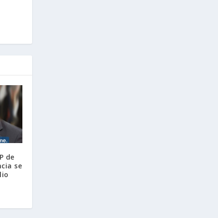
P de
ncia se
lio