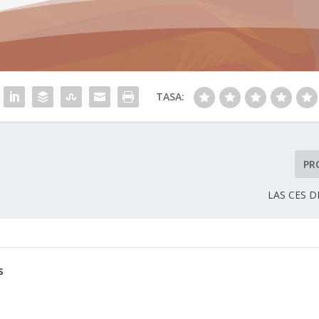
TASA:
PR
LAS CES 
s