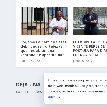
Forjemos a partir de esas
EL EXDIPUTADO JU
debilidades, fortalezas
VICENTE PÉREZ SE
que nos abran una
POSTULA PARA DIRI
ventana de oportunidad.
PP PROVINCIAL
junio 19, 2020
junio 10, 2020
Utilizamos cookies propias y de terce
DEJA UNA RESPUESTA
de la web, medir su uso y mejorar nue
cookies, rechazar las no necesarias o
Lo siento, debes estar
conectado
para publicar un comenta
cookies