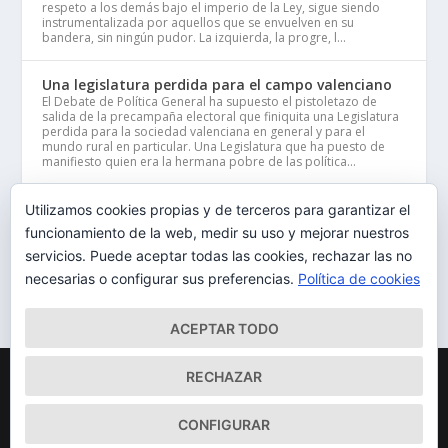
respeto a los demás bajo el imperio de la Ley, sigue siendo
instrumentalizada por aquellos que se envuelven en su
bandera, sin ningún pudor. La izquierda, la progre, l...
Una legislatura perdida para el campo valenciano
El Debate de Política General ha supuesto el pistoletazo de
salida de la precampaña electoral que finiquita una Legislatura
perdida para la sociedad valenciana en general y para el
mundo rural en particular. Una Legislatura que ha puesto de
manifiesto quien era la hermana pobre de las política...
Reforma Electoral
Utilizamos cookies propias y de terceros para garantizar el
Sin lugar a dudas nuestra Ley Electoral ha propiciado en sus
funcionamiento de la web, medir su uso y mejorar nuestros
años de vigencia, la alternancia en el Gobierno tanto con
servicios. Puede aceptar todas las cookies, rechazar las no
mayorías absolutas como relativas. Ha garantizado el
pluralismo político y permitido la representación parlamentaria
necesarias o configurar sus preferencias.
Política de cookies
de diferentes opciones políticas del espectro ideológic...
ACEPTAR TODO
Designed by
| Copyright © 2020
JUAN VICENTE PÉREZ ARAS
RECHAZAR
|
|
JUAN VICENTE PÉREZ ARAS
Aviso Legal y Política Privacidad
Política de cookies
CONFIGURAR