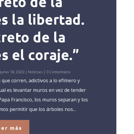
reto de la
s la libertad.
creto de la
s el coraje.”
junio 18, 2020
|
Noticias
| 0 Comentario
ue corren, adictivos a lo efímero y
tual es levantar muros en vez de tender
Papa Francisco, los muros separan y los
s permitir que los árboles nos...
eer más