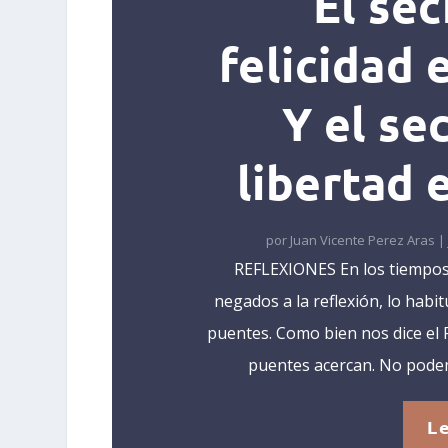
“El sec
felicidad e
Y el se
libertad e
por
Juan Vicente Perez Aras
|
REFLEXIONES En los tiempos q
negados a la reflexión, lo habi
puentes. Como bien nos dice el 
puentes acercan. No podemo
L