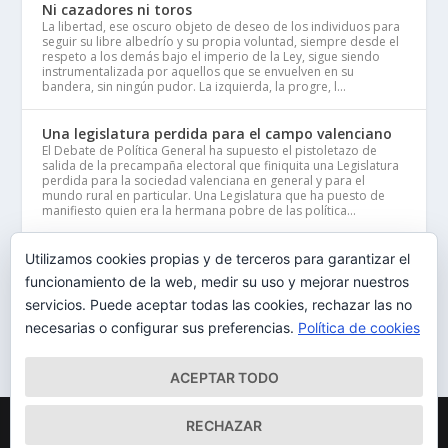
Ni cazadores ni toros
La libertad, ese oscuro objeto de deseo de los individuos para
seguir su libre albedrío y su propia voluntad, siempre desde el
respeto a los demás bajo el imperio de la Ley, sigue siendo
instrumentalizada por aquellos que se envuelven en su
bandera, sin ningún pudor. La izquierda, la progre, l...
Una legislatura perdida para el campo valenciano
El Debate de Política General ha supuesto el pistoletazo de
salida de la precampaña electoral que finiquita una Legislatura
perdida para la sociedad valenciana en general y para el
mundo rural en particular. Una Legislatura que ha puesto de
manifiesto quien era la hermana pobre de las política...
Reforma Electoral
Utilizamos cookies propias y de terceros para garantizar el
Sin lugar a dudas nuestra Ley Electoral ha propiciado en sus
funcionamiento de la web, medir su uso y mejorar nuestros
años de vigencia, la alternancia en el Gobierno tanto con
servicios. Puede aceptar todas las cookies, rechazar las no
mayorías absolutas como relativas. Ha garantizado el
pluralismo político y permitido la representación parlamentaria
necesarias o configurar sus preferencias.
Política de cookies
de diferentes opciones políticas del espectro ideológic...
ACEPTAR TODO
Designed by
| Copyright © 2020
JUAN VICENTE PÉREZ ARAS
RECHAZAR
|
|
JUAN VICENTE PÉREZ ARAS
Aviso Legal y Política Privacidad